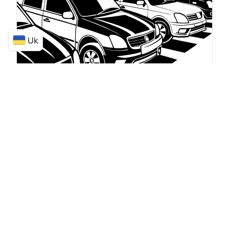
Uk
Компанія ParkingTransfer пропонує зручні та
безпечні паркувальні місця поруч з аеропортом,
гарантуючи вам спокій на час вашої відсутності.
Окрім паркування, ми надаємо послугу
трансферу до і від термінала аеропорту, що
робить вашу подорож максимально
комфортною та безтурботною. Незалежно від
того, вирушаєте ви у відрядження чи на
відпочинок, ми подбаємо як про ваш автомобіль,
так і про ваш трансфер — усе в одному місці.