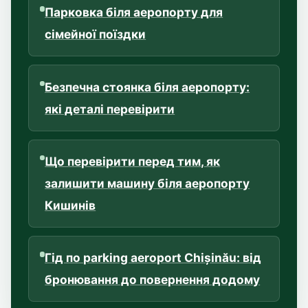
Парковка біля аеропорту для
сімейної поїздки
Безпечна стоянка біля аеропорту:
які деталі перевірити
Що перевірити перед тим, як
залишити машину біля аеропорту
Кишинів
Гід по parking aeroport Chișinău: від
бронювання до повернення додому