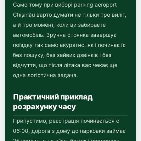
Саме тому при виборі parking aeroport
Chișinău варто думати не тільки про виліт,
а й про момент, коли ви забираєте
автомобіль. Зручна стоянка завершує
поїздку так само акуратно, як і починає її:
без пошуку, без зайвих дзвінків і без
відчуття, що після літака вас чекає ще
одна логістична задача.
Практичний приклад
розрахунку часу
Припустимо, реєстрація починається о
06:00, дорога з дому до парковки займає
25 хвилин, а на в’їзд, багаж і пересадку