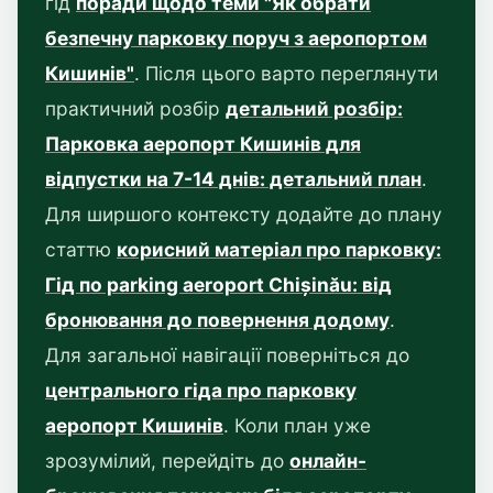
гід
поради щодо теми "Як обрати
безпечну парковку поруч з аеропортом
Кишинів"
. Після цього варто переглянути
практичний розбір
детальний розбір:
Парковка аеропорт Кишинів для
відпустки на 7-14 днів: детальний план
.
Для ширшого контексту додайте до плану
статтю
корисний матеріал про парковку:
Гід по parking aeroport Chișinău: від
бронювання до повернення додому
.
Для загальної навігації поверніться до
центрального гіда про парковку
аеропорт Кишинів
. Коли план уже
зрозумілий, перейдіть до
онлайн-