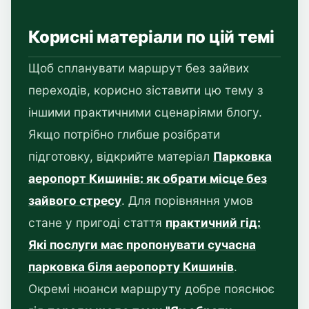
Корисні матеріали по цій темі
Щоб спланувати маршрут без зайвих
переходів, корисно зіставити цю тему з
іншими практичними сценаріями блогу.
Якщо потрібно глибше розібрати
підготовку, відкрийте матеріал
Парковка
аеропорт Кишинів: як обрати місце без
зайвого стресу
. Для порівняння умов
стане у пригоді стаття
практичний гід:
Які послуги має пропонувати сучасна
парковка біля аеропорту Кишинів
.
Окремі нюанси маршруту добре пояснює