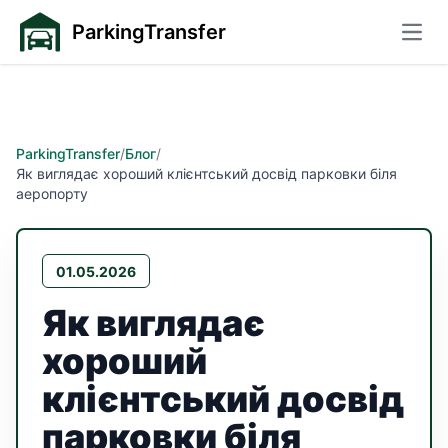
ParkingTransfer
Відк
ParkingTransfer
/
Блог
/
Як виглядає хороший клієнтський досвід парковки біля
аеропорту
01.05.2026
Як виглядає
хороший
клієнтський досвід
парковки біля