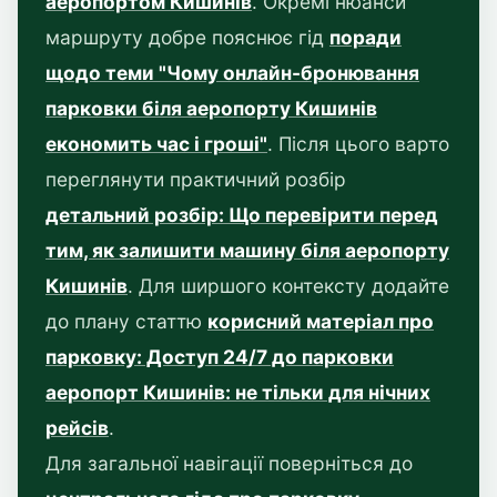
аеропортом Кишинів
. Окремі нюанси
маршруту добре пояснює гід
поради
щодо теми "Чому онлайн-бронювання
парковки біля аеропорту Кишинів
економить час і гроші"
. Після цього варто
переглянути практичний розбір
детальний розбір: Що перевірити перед
тим, як залишити машину біля аеропорту
Кишинів
. Для ширшого контексту додайте
до плану статтю
корисний матеріал про
парковку: Доступ 24/7 до парковки
аеропорт Кишинів: не тільки для нічних
рейсів
.
Для загальної навігації поверніться до