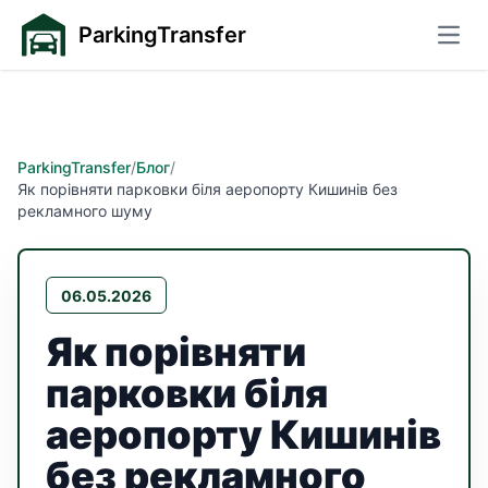
ParkingTransfer
Відк
ParkingTransfer
/
Блог
/
Як порівняти парковки біля аеропорту Кишинів без
рекламного шуму
06.05.2026
Як порівняти
парковки біля
аеропорту Кишинів
без рекламного