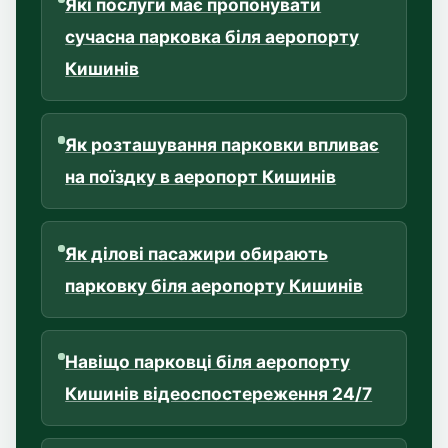
Які послуги має пропонувати
сучасна парковка біля аеропорту
Кишинів
Як розташування парковки впливає
на поїздку в аеропорт Кишинів
Як ділові пасажири обирають
парковку біля аеропорту Кишинів
Навіщо парковці біля аеропорту
Кишинів відеоспостереження 24/7