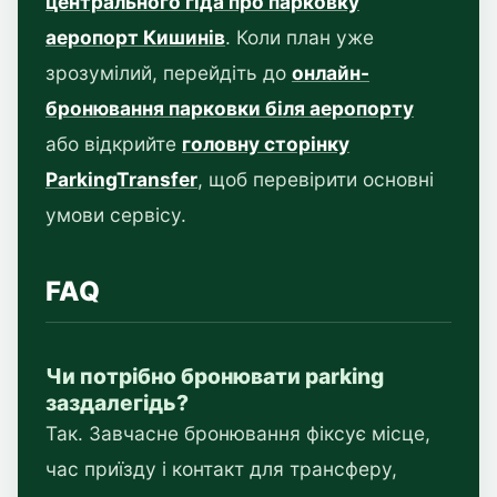
центрального гіда про парковку
аеропорт Кишинів
. Коли план уже
зрозумілий, перейдіть до
онлайн-
бронювання парковки біля аеропорту
або відкрийте
головну сторінку
ParkingTransfer
, щоб перевірити основні
умови сервісу.
FAQ
Чи потрібно бронювати parking
заздалегідь?
Так. Завчасне бронювання фіксує місце,
час приїзду і контакт для трансферу,