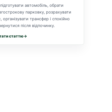
 підготувати автомобіль, обрати
вгострокову парковку, розрахувати
с, організувати трансфер і спокійно
вернутися після відпочинку.
тати статтю