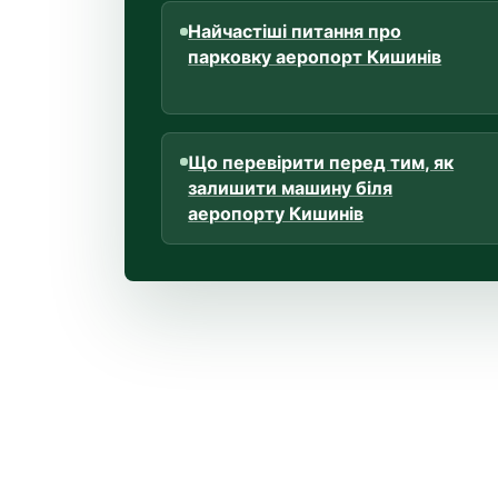
Найчастіші питання про
парковку аеропорт Кишинів
Що перевірити перед тим, як
залишити машину біля
аеропорту Кишинів