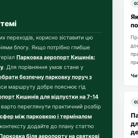
0
Як
 темі
по
х переходів, корисно зіставити цю
Пр
до
іями блогу. Якщо потрібно глибше
пр
теріал
Парковка аеропорт Кишинів:
пр
су
. Для порівняння умов стане у
Чи
 обрати безпечну парковку поруч з
нси маршруту добре пояснює гід
порт Кишинів для відпустки на 7-14
0
о варто переглянути практичний розбір
Па
нсфер між парковкою і терміналом
дл
контексту додайте до плану статтю
де
Парковка біля аеропорту на святкові