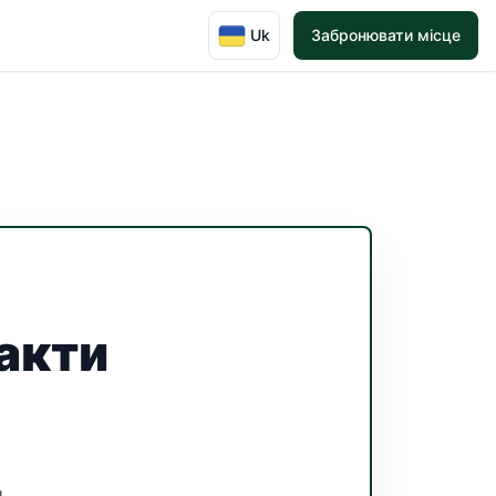
Uk
Забронювати місце
такти
и