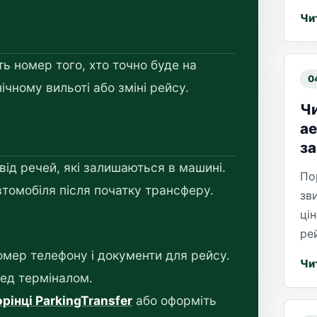
Чи
ть номер того, хто точно буде на
0
ічному вильоті або зміні рейсу.
Чи
ае
за
від речей, які залишаються в машині.
По
втомобіля після початку трансферу.
зв
цін
ре
омер телефону і документи для рейсу.
Чи
ред терміналом.
рінці ParkingTransfer
або оформіть