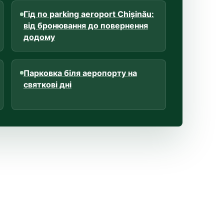
Гід по parking aeroport Chișinău:
від бронювання до повернення
додому
Парковка біля аеропорту на
святкові дні