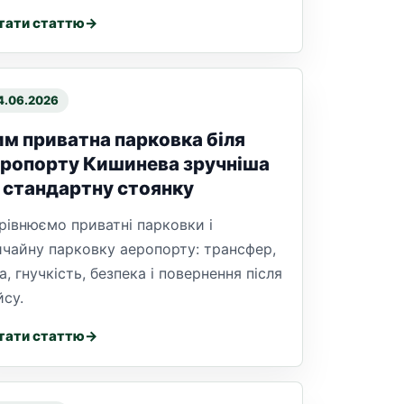
тати статтю
4.06.2026
м приватна парковка біля
ропорту Кишинева зручніша
 стандартну стоянку
рівнюємо приватні парковки і
ичайну парковку аеропорту: трансфер,
а, гнучкість, безпека і повернення після
йсу.
тати статтю