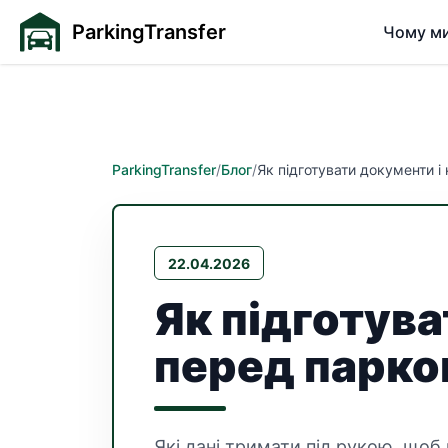
ParkingTransfer
Чому м
ParkingTransfer
/
Блог
/
Як підготувати документи 
22.04.2026
Як підготува
перед парк
Які дані тримати під рукою, щоб