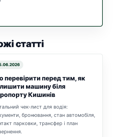
ожі статті
5.06.2026
 перевірити перед тим, як
лишити машину біля
еропорту Кишинів
тальний чек-лист для водія:
кументи, бронювання, стан автомобіля,
нтакт парковки, трансфер і план
вернення.