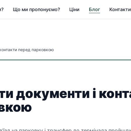
и?
Що ми пропонуємо?
Ціни
Блог
Контакти
і контакти перед парковкою
ти документи і кон
овкою
 в’їзд на парковку і трансфер до термінала пройшл