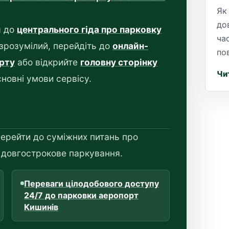
Як
до
я до
центрального гіда про парковку
ча
 зрозумілий, перейдіть до
онлайн-
по
рту
або відкрийте
головну сторінку
Чи
сновні умови сервісу.
ерейти до суміжних питань про
 довгострокове паркування.
Переваги цілодобового доступу
24/7 до парковки аеропорт
Кишинів