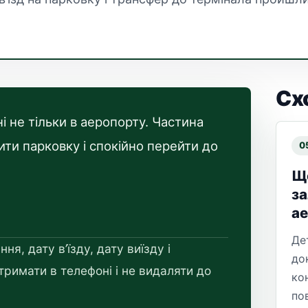
Сх
 не тільки в аеропорту. Частина
и парковку і спокійно перейти до
0
Що
за
а
Де
, дату в’їзду, дату виїзду і
до
тримати в телефоні і не видаляти до
ко
по