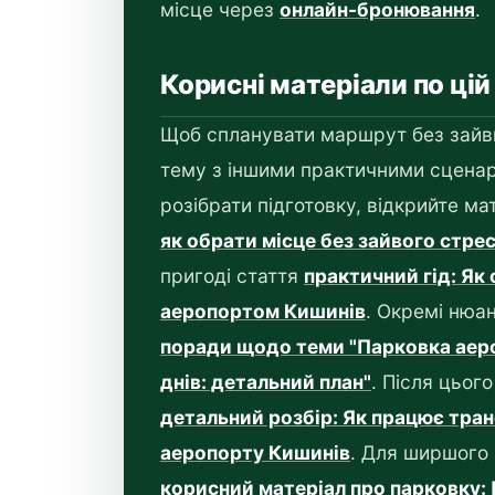
місце через
онлайн-бронювання
.
Корисні матеріали по цій
Щоб спланувати маршрут без зайви
тему з іншими практичними сценар
розібрати підготовку, відкрийте ма
як обрати місце без зайвого стре
пригоді стаття
практичний гід: Як
аеропортом Кишинів
. Окремі нюа
поради щодо теми "Парковка аеро
днів: детальний план"
. Після цьог
детальний розбір: Як працює тра
аеропорту Кишинів
. Для ширшого 
корисний матеріал про парковку: 