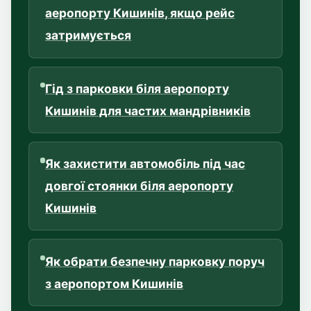
аеропорту Кишинів, якщо рейс
затримується
Гід з парковки біля аеропорту
Кишинів для частих мандрівників
Як захистити автомобіль під час
довгої стоянки біля аеропорту
Кишинів
Як обрати безпечну парковку поруч
з аеропортом Кишинів