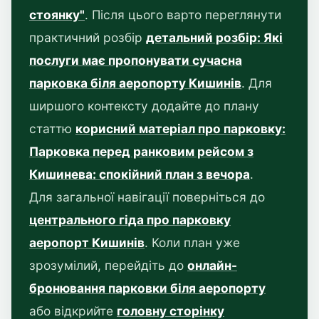
стоянку"
. Після цього варто переглянути
практичний розбір
детальний розбір: Які
послуги має пропонувати сучасна
парковка біля аеропорту Кишинів
. Для
ширшого контексту додайте до плану
статтю
корисний матеріал про парковку:
Парковка перед ранковим рейсом з
Кишинева: спокійний план з вечора
.
Для загальної навігації поверніться до
центрального гіда про парковку
аеропорт Кишинів
. Коли план уже
зрозумілий, перейдіть до
онлайн-
бронювання парковки біля аеропорту
або відкрийте
головну сторінку