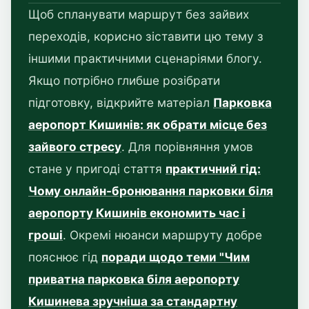
Щоб спланувати маршрут без зайвих
переходів, корисно зіставити цю тему з
іншими практичними сценаріями блогу.
Якщо потрібно глибше розібрати
підготовку, відкрийте матеріал
Парковка
аеропорт Кишинів: як обрати місце без
зайвого стресу
. Для порівняння умов
стане у пригоді стаття
практичний гід:
Чому онлайн-бронювання парковки біля
аеропорту Кишинів економить час і
гроші
. Окремі нюанси маршруту добре
пояснює гід
поради щодо теми "Чим
приватна парковка біля аеропорту
Кишинева зручніша за стандартну