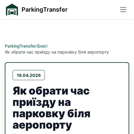
ParkingTransfer
Відк
ParkingTransfer
/
Блог
/
Як обрати час приїзду на парковку біля аеропорту
19.04.2026
Як обрати час
приїзду на
парковку біля
аеропорту