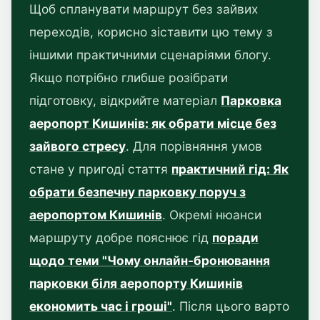
Щоб спланувати маршрут без зайвих
переходів, корисно зіставити цю тему з
іншими практичними сценаріями блогу.
Якщо потрібно глибше розібрати
підготовку, відкрийте матеріал
Парковка
аеропорт Кишинів: як обрати місце без
зайвого стресу
. Для порівняння умов
стане у пригоді стаття
практичний гід: Як
обрати безпечну парковку поруч з
аеропортом Кишинів
. Окремі нюанси
маршруту добре пояснює гід
поради
щодо теми "Чому онлайн-бронювання
парковки біля аеропорту Кишинів
економить час і гроші"
. Після цього варто