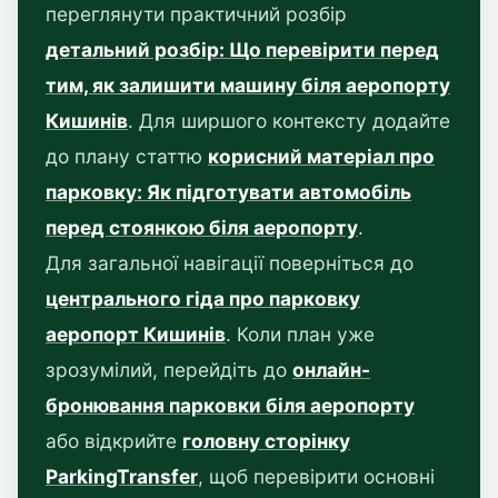
переглянути практичний розбір
детальний розбір: Що перевірити перед
тим, як залишити машину біля аеропорту
Кишинів
. Для ширшого контексту додайте
до плану статтю
корисний матеріал про
парковку: Як підготувати автомобіль
перед стоянкою біля аеропорту
.
Для загальної навігації поверніться до
центрального гіда про парковку
аеропорт Кишинів
. Коли план уже
зрозумілий, перейдіть до
онлайн-
бронювання парковки біля аеропорту
або відкрийте
головну сторінку
ParkingTransfer
, щоб перевірити основні