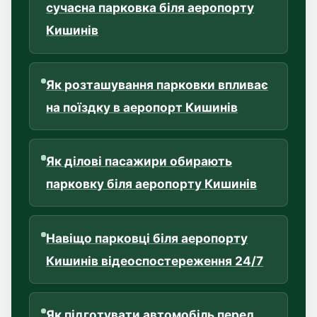
сучасна парковка біля аеропорту
Кишинів
Як розташування парковки впливає
на поїздку в аеропорт Кишинів
Як ділові пасажири обирають
парковку біля аеропорту Кишинів
Навіщо парковці біля аеропорту
Кишинів відеоспостереження 24/7
Як підготувати автомобіль перед