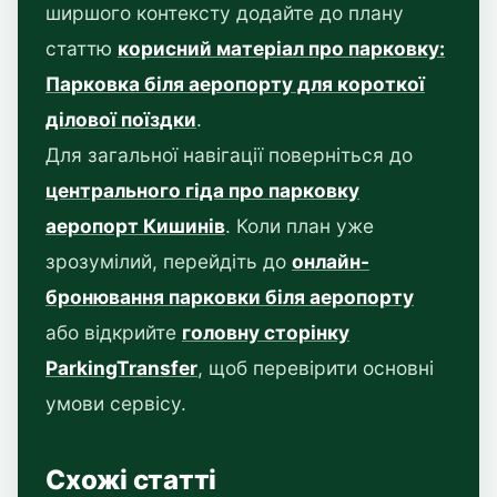
ширшого контексту додайте до плану
статтю
корисний матеріал про парковку:
Парковка біля аеропорту для короткої
ділової поїздки
.
Для загальної навігації поверніться до
центрального гіда про парковку
аеропорт Кишинів
. Коли план уже
зрозумілий, перейдіть до
онлайн-
бронювання парковки біля аеропорту
або відкрийте
головну сторінку
ParkingTransfer
, щоб перевірити основні
умови сервісу.
Схожі статті