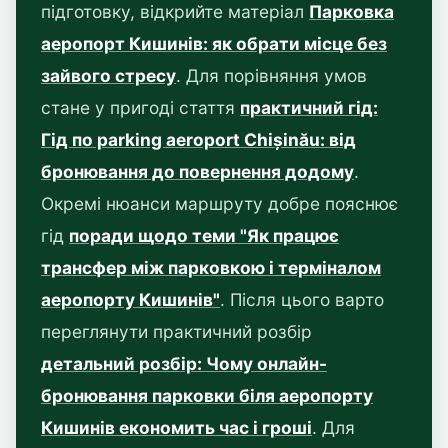
підготовку, відкрийте матеріал
Парковка
аеропорт Кишинів: як обрати місце без
зайвого стресу
. Для порівняння умов
стане у пригоді стаття
практичний гід:
Гід по parking aeroport Chișinău: від
бронювання до повернення додому
.
Окремі нюанси маршруту добре пояснює
гід
поради щодо теми "Як працює
трансфер між парковкою і терміналом
аеропорту Кишинів"
. Після цього варто
переглянути практичний розбір
детальний розбір: Чому онлайн-
бронювання парковки біля аеропорту
Кишинів економить час і гроші
. Для