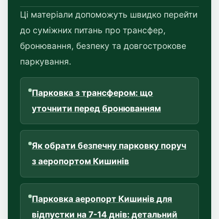
Ці матеріали допоможуть швидко перейти
до суміжних питань про трансфер,
бронювання, безпеку та довгострокове
паркування.
Парковка з трансфером: що
уточнити перед бронюванням
Як обрати безпечну парковку поруч
з аеропортом Кишинів
Парковка аеропорт Кишинів для
відпустки на 7-14 днів: детальний