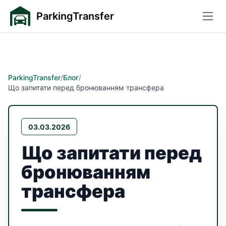
ParkingTransfer
Відк
ParkingTransfer
/
Блог
/
Що запитати перед бронюванням трансфера
03.03.2026
Що запитати перед
бронюванням
трансфера