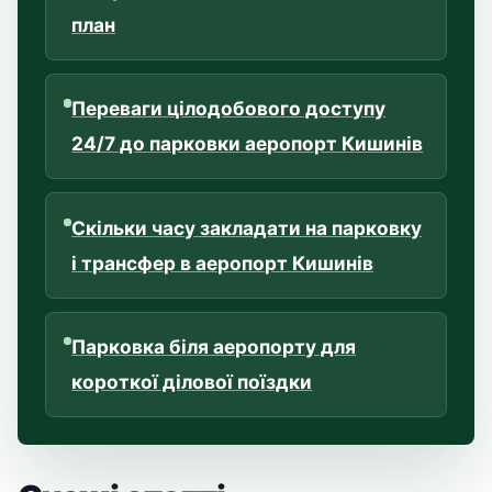
план
Переваги цілодобового доступу
24/7 до парковки аеропорт Кишинів
Скільки часу закладати на парковку
і трансфер в аеропорт Кишинів
Парковка біля аеропорту для
короткої ділової поїздки