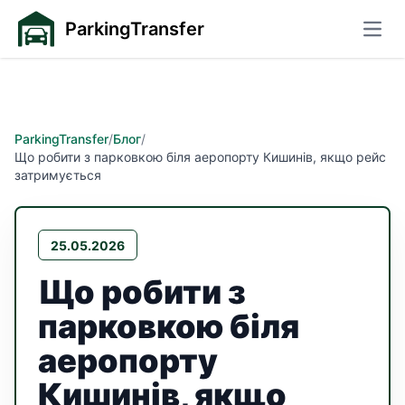
ParkingTransfer
Відк
ParkingTransfer
/
Блог
/
Що робити з парковкою біля аеропорту Кишинів, якщо рейс
затримується
25.05.2026
Що робити з
парковкою біля
аеропорту
Кишинів, якщо