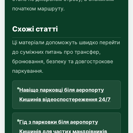
початком маршруту.
Схожі статті
Ці матеріали допоможуть швидко перейти
до суміжних питань про трансфер,
бронювання, безпеку та довгострокове
паркування.
Навіщо парковці біля аеропорту
Кишинів відеоспостереження 24/7
Гід з парковки біля аеропорту
Кишинів для частих мандрівників