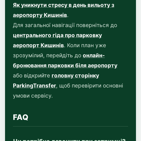
Як уникнути стресу в день вильоту з
аеропорту Кишинів
.
Для загальної навігації поверніться до
центрального гіда про парковку
аеропорт Кишинів
. Коли план уже
зрозумілий, перейдіть до
онлайн-
бронювання парковки біля аеропорту
або відкрийте
головну сторінку
ParkingTransfer
, щоб перевірити основні
умови сервісу.
FAQ