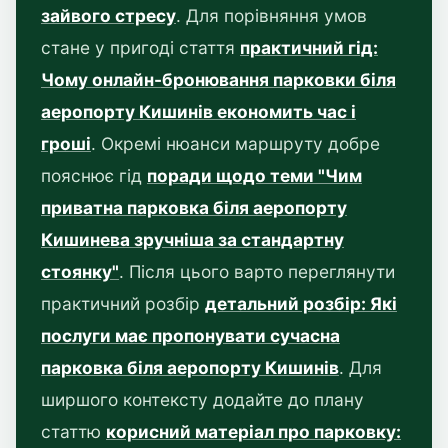
зайвого стресу
. Для порівняння умов
стане у пригоді стаття
практичний гід:
Чому онлайн-бронювання парковки біля
аеропорту Кишинів економить час і
гроші
. Окремі нюанси маршруту добре
пояснює гід
поради щодо теми "Чим
приватна парковка біля аеропорту
Кишинева зручніша за стандартну
стоянку"
. Після цього варто переглянути
практичний розбір
детальний розбір: Які
послуги має пропонувати сучасна
парковка біля аеропорту Кишинів
. Для
ширшого контексту додайте до плану
статтю
корисний матеріал про парковку: