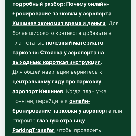
подробный разбор: Почему онлайн-
бронирование парковки у аэропорта
Кишинев экономит время и деньги
. Для
более широкого контекста добавьте в
план статью
полезный материал о
парковке: Стоянка у аэропорта на
выходные: короткая инструкция
.
Для общей навигации вернитесь к
центральному гиду про парковку
аэропорт Кишинев
. Когда план уже
понятен, перейдите к
онлайн-
бронирование парковки у аэропорта
или
откройте
главную страницу
ParkingTransfer
, чтобы проверить