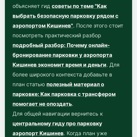
объясняет гид
советы по теме "Как
выбрать безопасную парковку рядом с
аэропортом Кишинев"
. После этого стоит
посмотреть практический разбор
подробный разбор: Почему онлайн-
бронирование парковки у аэропорта
Кишинев экономит время и деньги
. Для
более широкого контекста добавьте в
план статью
полезный материал о
парковке: Как парковка с трансфером
помогает не опоздать
.
Для общей навигации вернитесь к
центральному гиду про парковку
аэропорт Кишинев
. Когда план уже