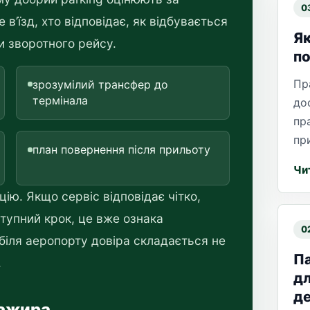
0
 в’їзд, хто відповідає, як відбувається
Як
и зворотного рейсу.
по
Пр
зрозумілий трансфер до
термінала
до
пр
пр
план повернення після прильоту
Чи
ію. Якщо сервіс відповідає чітко,
ступний крок, це вже ознака
0
 біля аеропорту довіра складається не
Па
.
дл
де
сажира