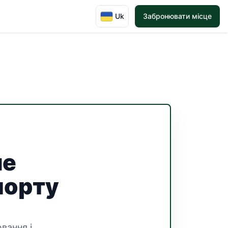
Uk
Забронювати місце
не
порту
ювання і