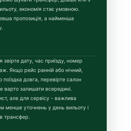
ильоту, економія стає умовною.
шевша пропозиція, а найменша
у.
звірте дату, час приїзду, номер
гаж. Якщо рейс ранній або нічний,
о поїздка довга, перевірте салон
 не варто залишати всередині.
ст, але для сервісу - важлива
им менше уточнень у день вильоту і
 в трансфер.