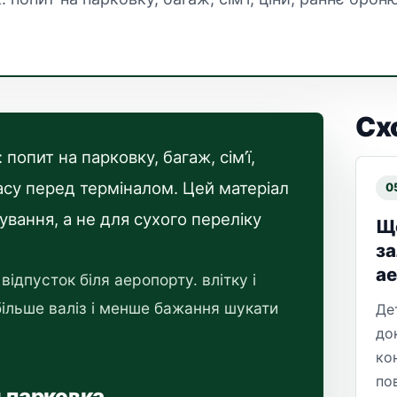
Сх
попит на парковку, багаж, сім’ї,
часу перед терміналом. Цей матеріал
0
вання, а не для сухого переліку
Що
за
а
відпусток біля аеропорту. влітку і
більше валіз і менше бажання шукати
Де
до
ко
по
м парковка