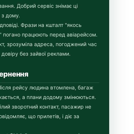
ання. Добрий сервіс знімає ці
 з дому.
дповіді. Фрази на кшталт "якось
" погано працюють перед авіарейсом.
кт, зрозуміла адреса, погоджений час
 довіру без зайвої реклами.
вернення
ісля рейсу людина втомлена, багаж
жається, а плани додому змінюються.
лий зворотний контакт, пасажир не
відомляє, що прилетів, і діє за