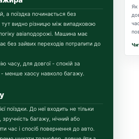
Як
й, а поїздка починається без
до
ча
 тут видно різницю між випадковою
по
 логіку авіаподорожі. Машина має
ає без зайвих переходів потрапити до
Чи
ю часу, для довгої - спокій за
у - менше хаосу навколо багажу.
су
ї поїздки. До неї входить не тільки
, зручність багажу, нічний або
ти час і спосіб повернення до авто.
ремо шукати трансфер, довше йти з