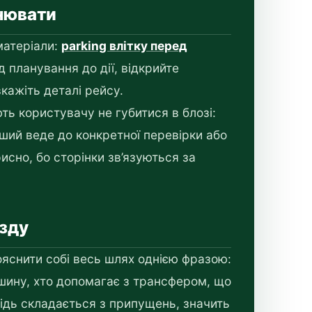
онювати
матеріали:
parking влітку перед
ід планування до дії, відкрийте
вкажіть деталі рейсу.
ть користувачу не губитися в блозі:
ший веде до конкретної перевірки або
сно, бо сторінки зв’язуються за
їзду
ояснити собі весь шлях однією фразою:
шину, хто допомагає з трансфером, що
ідь складається з припущень, значить