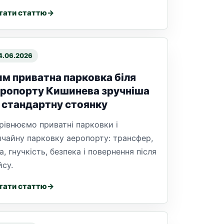
тати статтю
4.06.2026
м приватна парковка біля
ропорту Кишинева зручніша
 стандартну стоянку
рівнюємо приватні парковки і
ичайну парковку аеропорту: трансфер,
а, гнучкість, безпека і повернення після
йсу.
тати статтю