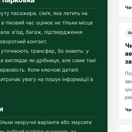
Чи
ту пасажира. сім’я, яка летить на
в піковий час оцінює не тільки місце
ала: в’їзд, багаж, підтвердження
0
зворотний контакт.
Чи
 уточнюють трансфер, бо знають: у
ае
е виглядає як дрібниця, але саме такі
за
ервовість. Коли ключові деталі
По
витрачає увагу на пошук інформації в
зв
цін
ре
и
Чи
льки незручні варіанти або змусити
му добрий parking оцінюють за