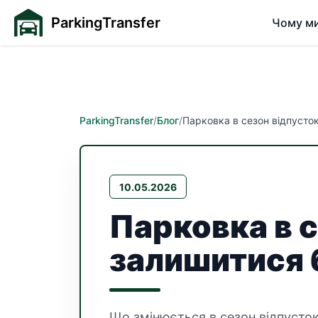
ParkingTransfer
Чому м
ParkingTransfer
/
Блог
/
Парковка в сезон відпусток
10.05.2026
Парковка в с
залишитися 
Що змінюється в сезон відпусток: