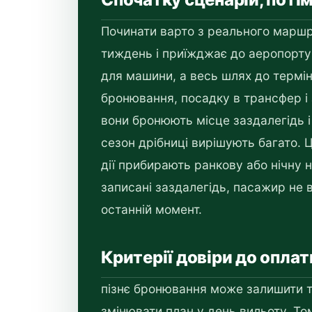
Починати варто з реального маршру
тиждень і приїжджає до аеропорту 
для машини, а весь шлях до термін
бронювання, посадку в трансфер і 
вони бронюють місце заздалегідь і
сезон дрібниці вирішують багато. Ц
дії прибирають ранкову або нічну н
записані заздалегідь, пасажир не 
останній момент.
Критерії довіри до оплат
пізнє бронювання може залишити ті
змінювати план у день вильоту. То