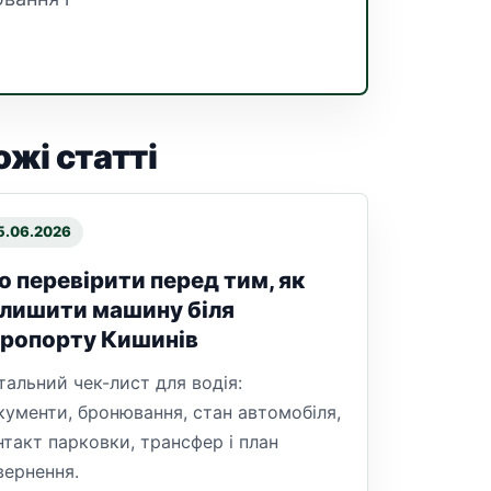
ожі статті
5.06.2026
 перевірити перед тим, як
лишити машину біля
еропорту Кишинів
тальний чек-лист для водія:
кументи, бронювання, стан автомобіля,
нтакт парковки, трансфер і план
вернення.