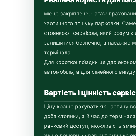
місце закріплене, багаж враховани
хаотичного пошуку парковки. Саме
стоянкою і сервісом, який розуміє
залишитися безпечно, а пасажир м
термінала.
Для короткої поїздки це дає економі
автомобіль, а для сімейного виїзд
Вартість і цінність серві
Ціну краще рахувати як частину всіє
доба стоянки, а й час до термінала
ранковий доступ, можливість зміни
Якщо дешевший варіант змушує ок