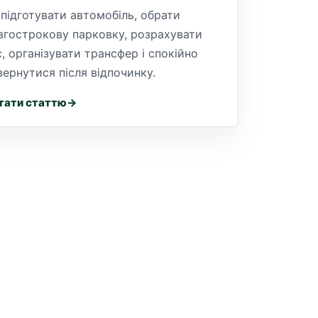
 підготувати автомобіль, обрати
вгострокову парковку, розрахувати
с, організувати трансфер і спокійно
вернутися після відпочинку.
тати статтю