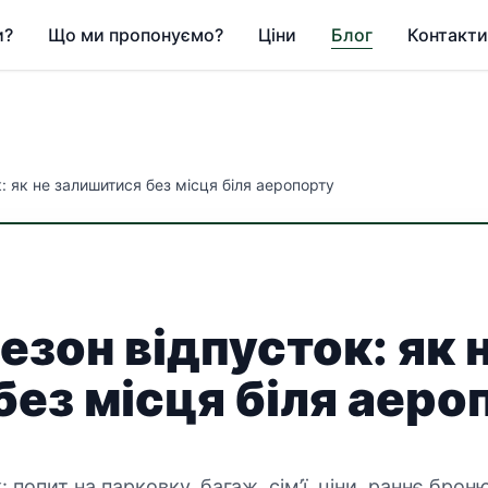
и?
Що ми пропонуємо?
Ціни
Блог
Контакти
: як не залишитися без місця біля аеропорту
езон відпусток: як 
без місця біля аеро
 попит на парковку, багаж, сім’ї, ціни, раннє брон