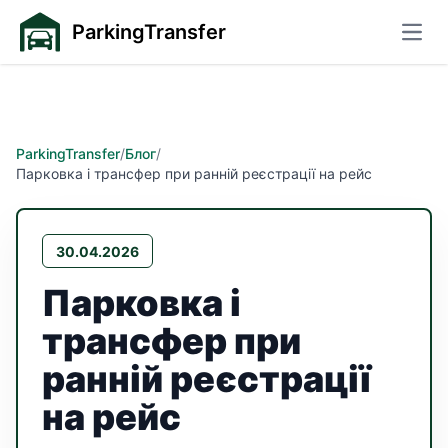
ParkingTransfer
Відк
ParkingTransfer
/
Блог
/
Парковка і трансфер при ранній реєстрації на рейс
30.04.2026
Парковка і
трансфер при
ранній реєстрації
на рейс