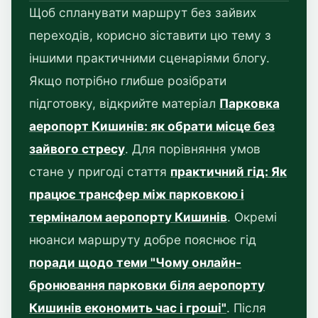
Щоб спланувати маршрут без зайвих
переходів, корисно зіставити цю тему з
іншими практичними сценаріями блогу.
Якщо потрібно глибше розібрати
підготовку, відкрийте матеріал
Парковка
аеропорт Кишинів: як обрати місце без
зайвого стресу
. Для порівняння умов
стане у пригоді стаття
практичний гід: Як
працює трансфер між парковкою і
терміналом аеропорту Кишинів
. Окремі
нюанси маршруту добре пояснює гід
поради щодо теми "Чому онлайн-
бронювання парковки біля аеропорту
Кишинів економить час і гроші"
. Після