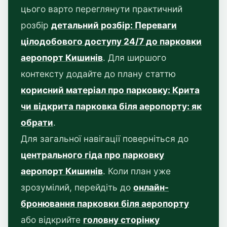
цього варто переглянути практичний
розбір
детальний розбір: Переваги
цілодобового доступу 24/7 до парковки
аеропорт Кишинів
. Для ширшого
контексту додайте до плану статтю
корисний матеріал про парковку: Крита
чи відкрита парковка біля аеропорту: як
обрати
.
Для загальної навігації поверніться до
центрального гіда про парковку
аеропорт Кишинів
. Коли план уже
зрозумілий, перейдіть до
онлайн-
бронювання парковки біля аеропорту
або відкрийте
головну сторінку