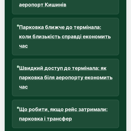
аеропорт Кишинів
Парковка ближче до термінала:
коли близькість справді економить
час
Швидкий доступ до термінала: як
парковка біля аеропорту економить
час
Що робити, якщо рейс затримали:
парковка і трансфер