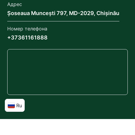
Адрес
Șoseaua Muncești 797, MD-2029, Chișinău
Номер телефона
+37361161888
Ru
ParkingTransfer