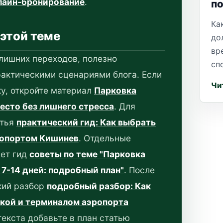
лайн-бронирование
.
п
Ка
этой теме
до
вр
лишних переходов, полезно
сп
рактическими сценариями блога. Если
Чи
у, откройте материал
Парковка
есто без лишнего стресса
. Для
атья
практический гид: Как выбрать
ропортом Кишинев
. Отдельные
ет гид
советы по теме "Парковка
 7-14 дней: подробный план"
. После
кий разбор
подробный разбор: Как
кой и терминалом аэропорта
текста добавьте в план статью