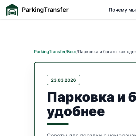
ParkingTransfer
Почему мы
ParkingTransfer
/
Блог
/
Парковка и багаж: как сде
23.03.2026
Парковка и 
удобнее
Советы для поездки с чемодана