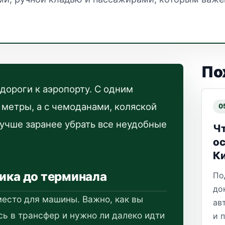
По
дороги к аэропорту. С одним
метры, а с чемоданами, коляской
0
учше заранее убрать все неудобные
Чт
ос
К
ника до терминала
По
до
 место для машины. Важно, как вы
ав
ь в трансфер и нужно ли далеко идти
и 