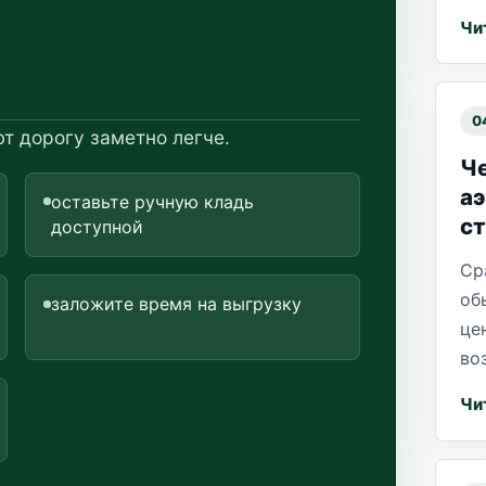
Чи
0
т дорогу заметно легче.
Че
а
оставьте ручную кладь
ст
доступной
Ср
об
заложите время на выгрузку
це
во
Чи