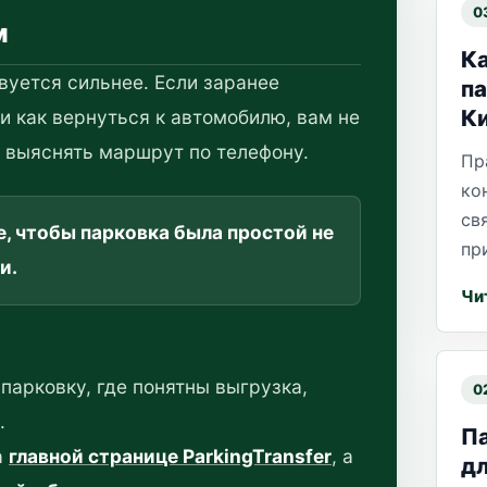
0
м
Ка
вуется сильнее. Если заранее
па
К
 и как вернуться к автомобилю, вам не
 выяснять маршрут по телефону.
Пр
ко
св
, чтобы парковка была простой не
пр
и.
Чи
парковку, где понятны выгрузка,
0
.
П
а
главной странице ParkingTransfer
, а
дл