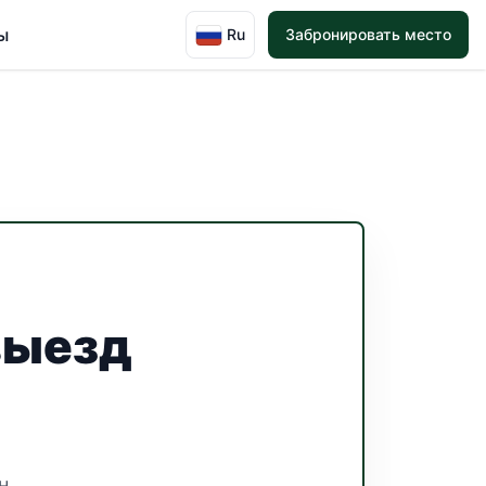
ы
Ru
Забронировать место
выезд
н