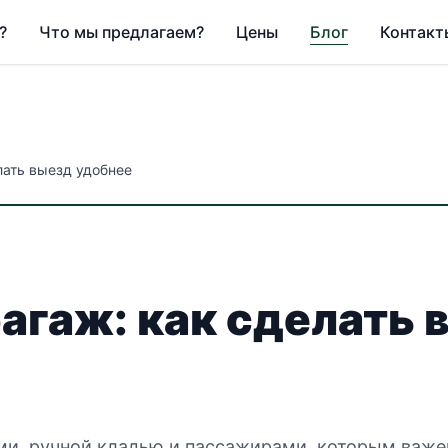
?
Что мы предлагаем?
Цены
Блог
Контакт
лать выезд удобнее
багаж: как сделать 
ми, ручной кладью и пассажирами, которым важе