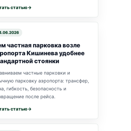
тать статью
4.06.2026
м частная парковка возле
эропорта Кишинева удобнее
андартной стоянки
авниваем частные парковки и
ычную парковку аэропорта: трансфер,
на, гибкость, безопасность и
звращение после рейса.
тать статью