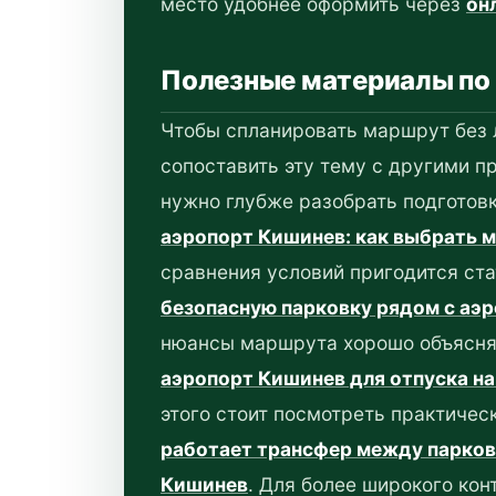
место удобнее оформить через
он
Полезные материалы по 
Чтобы спланировать маршрут без 
сопоставить эту тему с другими п
нужно глубже разобрать подготовк
аэропорт Кишинев: как выбрать м
сравнения условий пригодится ст
безопасную парковку рядом с аэ
нюансы маршрута хорошо объясня
аэропорт Кишинев для отпуска на
этого стоит посмотреть практичес
работает трансфер между парков
Кишинев
. Для более широкого кон