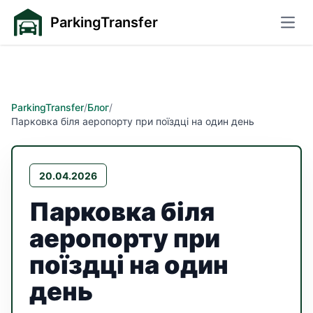
ParkingTransfer
Відк
ParkingTransfer
/
Блог
/
Парковка біля аеропорту при поїздці на один день
20.04.2026
Парковка біля
аеропорту при
поїздці на один
день