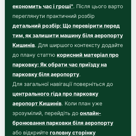
економить час і гроші"
. Після цього варто
переглянути практичний розбір
детальний розбір: Що перевірити перед
тим, як залишити машину біля аеропорту
Кишинів
. Для ширшого контексту додайте
до плану статтю
корисний матеріал про
парковку: Як обрати час приїзду на
парковку біля аеропорту
.
Для загальної навігації поверніться до
центрального гіда про парковку
аеропорт Кишинів
. Коли план уже
зрозумілий, перейдіть до
онлайн-
бронювання парковки біля аеропорту
або відкрийте
головну сторінку