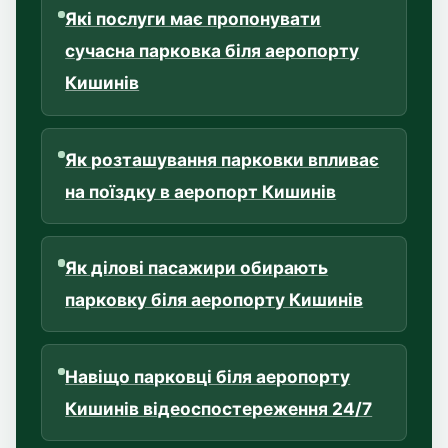
Які послуги має пропонувати
сучасна парковка біля аеропорту
Кишинів
Як розташування парковки впливає
на поїздку в аеропорт Кишинів
Як ділові пасажири обирають
парковку біля аеропорту Кишинів
Навіщо парковці біля аеропорту
Кишинів відеоспостереження 24/7