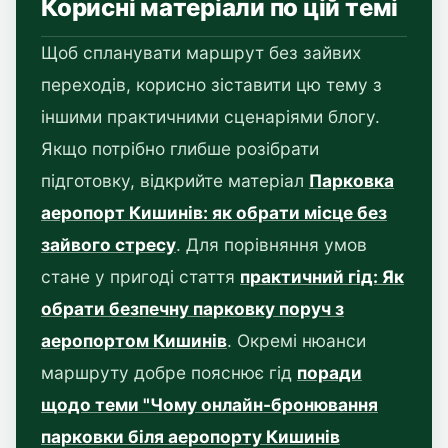
Корисні матеріали по цій темі
Щоб спланувати маршрут без зайвих
переходів, корисно зіставити цю тему з
іншими практичними сценаріями блогу.
Якщо потрібно глибше розібрати
підготовку, відкрийте матеріал
Парковка
аеропорт Кишинів: як обрати місце без
зайвого стресу
. Для порівняння умов
стане у пригоді стаття
практичний гід: Як
обрати безпечну парковку поруч з
аеропортом Кишинів
. Окремі нюанси
маршруту добре пояснює гід
поради
щодо теми "Чому онлайн-бронювання
парковки біля аеропорту Кишинів