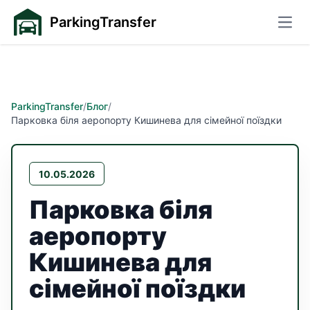
ParkingTransfer
Відк
ParkingTransfer
/
Блог
/
Парковка біля аеропорту Кишинева для сімейної поїздки
10.05.2026
Парковка біля
аеропорту
Кишинева для
сімейної поїздки