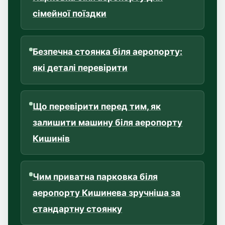
сімейної поїздки
Безпечна стоянка біля аеропорту:
які деталі перевірити
Що перевірити перед тим, як
залишити машину біля аеропорту
Кишинів
Чим приватна парковка біля
аеропорту Кишинева зручніша за
стандартну стоянку