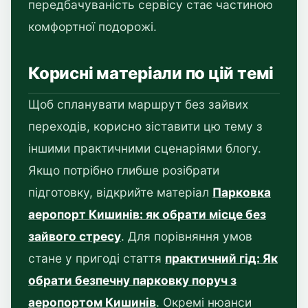
передбачуваність сервісу стає частиною
комфортної подорожі.
Корисні матеріали по цій темі
Щоб спланувати маршрут без зайвих
переходів, корисно зіставити цю тему з
іншими практичними сценаріями блогу.
Якщо потрібно глибше розібрати
підготовку, відкрийте матеріал
Парковка
аеропорт Кишинів: як обрати місце без
зайвого стресу
. Для порівняння умов
стане у пригоді стаття
практичний гід: Як
обрати безпечну парковку поруч з
аеропортом Кишинів
. Окремі нюанси