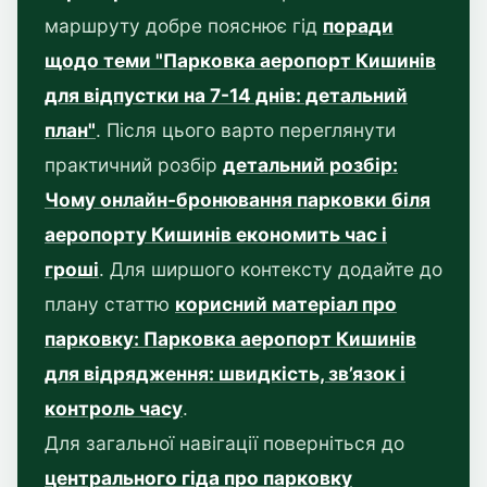
маршруту добре пояснює гід
поради
щодо теми "Парковка аеропорт Кишинів
для відпустки на 7-14 днів: детальний
план"
. Після цього варто переглянути
практичний розбір
детальний розбір:
Чому онлайн-бронювання парковки біля
аеропорту Кишинів економить час і
гроші
. Для ширшого контексту додайте до
плану статтю
корисний матеріал про
парковку: Парковка аеропорт Кишинів
для відрядження: швидкість, зв’язок і
контроль часу
.
Для загальної навігації поверніться до
центрального гіда про парковку