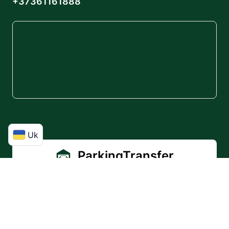
+37361161888
Uk
ParkingTransfer
Чому ми?
Що ми пропонуємо?
Ціни