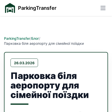
ParkingTransfer
Відк
ParkingTransfer
/
Блог
/
Парковка біля аеропорту для сімейної поїздки
26.03.2026
Парковка біля
аеропорту для
сімейної поїздки