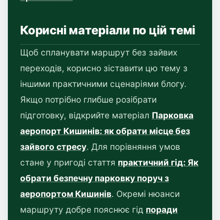
Корисні матеріали по цій темі
Щоб спланувати маршрут без зайвих
переходів, корисно зіставити цю тему з
іншими практичними сценаріями блогу.
Якщо потрібно глибше розібрати
підготовку, відкрийте матеріал
Парковка
аеропорт Кишинів: як обрати місце без
зайвого стресу
. Для порівняння умов
стане у пригоді стаття
практичний гід: Як
обрати безпечну парковку поруч з
аеропортом Кишинів
. Окремі нюанси
маршруту добре пояснює гід
поради