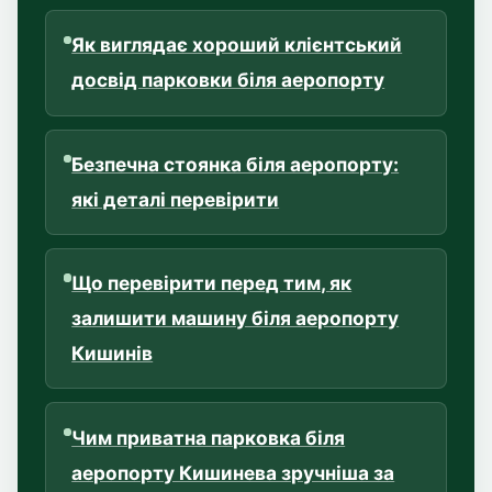
Як виглядає хороший клієнтський
досвід парковки біля аеропорту
Безпечна стоянка біля аеропорту:
які деталі перевірити
Що перевірити перед тим, як
залишити машину біля аеропорту
Кишинів
Чим приватна парковка біля
аеропорту Кишинева зручніша за