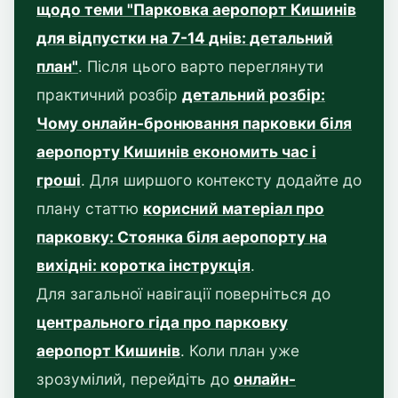
щодо теми "Парковка аеропорт Кишинів
для відпустки на 7-14 днів: детальний
план"
. Після цього варто переглянути
практичний розбір
детальний розбір:
Чому онлайн-бронювання парковки біля
аеропорту Кишинів економить час і
гроші
. Для ширшого контексту додайте до
плану статтю
корисний матеріал про
парковку: Стоянка біля аеропорту на
вихідні: коротка інструкція
.
Для загальної навігації поверніться до
центрального гіда про парковку
аеропорт Кишинів
. Коли план уже
зрозумілий, перейдіть до
онлайн-