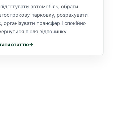
 підготувати автомобіль, обрати
вгострокову парковку, розрахувати
с, організувати трансфер і спокійно
вернутися після відпочинку.
тати статтю