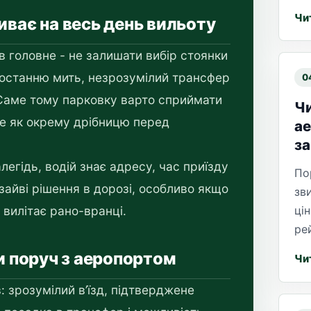
Чи
иває на весь день вильоту
ів головне - не залишати вибір стоянки
в останню мить, незрозумілий трансфер
0
 Саме тому парковку варто сприймати
Чи
не як окрему дрібницю перед
ае
за
гідь, водій знає адресу, час приїзду
По
зайві рішення в дорозі, особливо якщо
зв
цін
 вилітає рано-вранці.
ре
ки поруч з аеропортом
Чи
: зрозумілий в’їзд, підтверджене