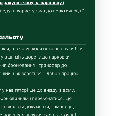
озрахунок часу на парковку і
 ведуть користувача до практичної дії,
вильоту
іля, а з часу, коли потрібно бути біля
ту відніміть дорогу до парковки,
ння бронювання і трансфер до
іший, ніж здається, і добре працює
у навігаторі ще до виїзду з дому.
 бронюванням і переконатися, що
 - покласти документи, гаманець,
не довелося шукати вже на стоянці.