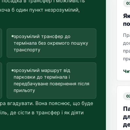
а посадка в трансфер і можливість
0
хоча б один пункт незрозумілий,
Як
по
Пр
зрозумілий трансфер до
термінала без окремого пошуку
до
транспорту
пр
пр
зрозумілий маршрут від
Чи
парковки до термінала і
передбачуване повернення після
прильоту
0
а вгадувати. Вона пояснює, що буде
Па
ль, де сісти в трансфер і як діяти
дл
де