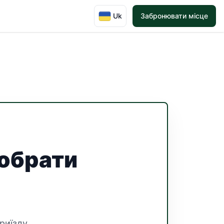
Uk
Забронювати місце
 обрати
риїзду,