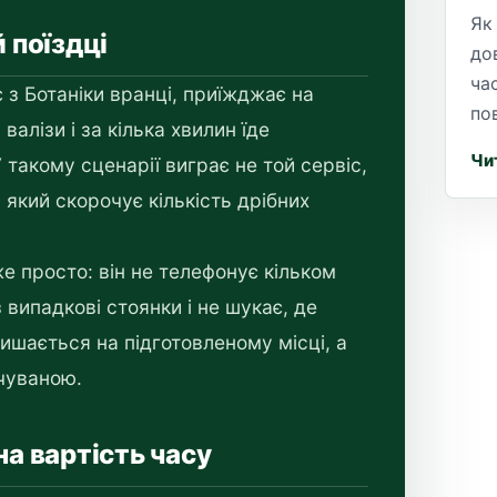
Як
й поїздці
до
ча
 з Ботаніки вранці, приїжджає на
по
валізи і за кілька хвилин їде
Чи
 такому сценарії виграє не той сервіс,
, який скорочує кількість дрібних
 просто: він не телефонує кільком
 випадкові стоянки і не шукає, де
ишається на підготовленому місці, а
чуваною.
на вартість часу