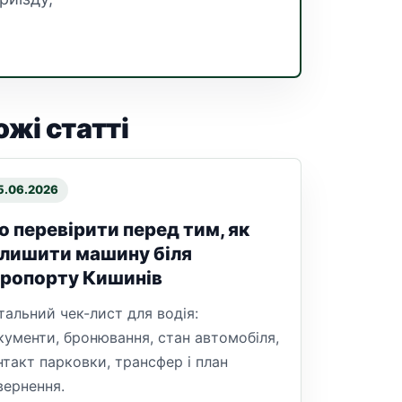
ожі статті
5.06.2026
 перевірити перед тим, як
лишити машину біля
еропорту Кишинів
тальний чек-лист для водія:
кументи, бронювання, стан автомобіля,
нтакт парковки, трансфер і план
вернення.