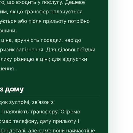
ого, що входить у послугу. Дешеве
ним, якщо трансфер оплачується
ється або після прильоту потрібно
ашини.
ціна, зручність посадки, час до
 ризик запізнення. Для ділової поїздки
ику різницю в ціні; для відпустки
нення.
 з дому
ок зустрічі, зв’язок з
 і наявність трансферу. Окремо
омер телефону, дату прильоту і
бні деталі, але саме вони найчастіше