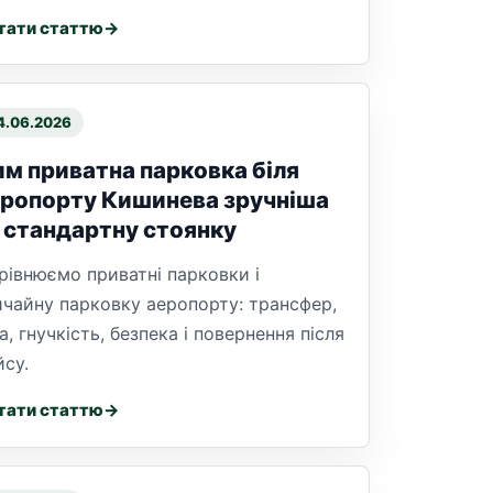
тати статтю
4.06.2026
м приватна парковка біля
ропорту Кишинева зручніша
 стандартну стоянку
рівнюємо приватні парковки і
ичайну парковку аеропорту: трансфер,
а, гнучкість, безпека і повернення після
йсу.
тати статтю