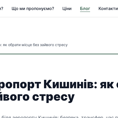
и?
Що ми пропонуємо?
Ціни
Блог
Контакти
 як обрати місце без зайвого стресу
ропорт Кишинів: як
йвого стресу
 біля аеропорту Кишинів: безпека, трансфер, час п