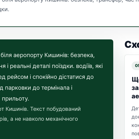
дки.
Сх
 біля аеропорту Кишинів: безпека,
 і реальні деталі поїздки. водіїв, які
0
д рейсом і спокійно дістатися до
Що
за
д парковки до термінала і
а
 прильоту.
Де
т Кишинів. Текст побудований
до
ів, а не навколо механічного
ко
по