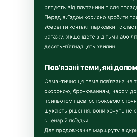
рятують від плутанини після посад
Перед виїздом корисно зробити три 
зберегти контакт парковки і склас
багажу. Якщо їдете з дітьми або л
десять-п’ятнадцять хвилин.
Пов’язані теми, які доп
Семантично ця тема пов’язана не т
охороною, бронюванням, часом до 
прильотом і довгостроковою стоян
шукають рішення: вони хочуть не с
сценарій поїздки.
Для продовження маршруту відкр