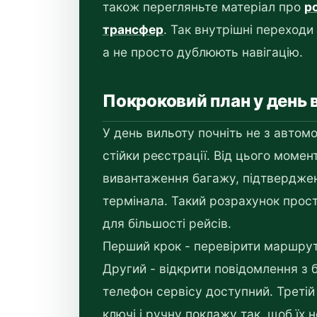
також перегляньте матеріал про
р
трансфер
. Так внутрішні переходи
а не просто дублюють навігацію.
Покроковий план у день 
У день вильоту почніть не з автомоб
стійки реєстрації. Від цього момен
вивантаження багажу, підтвердже
термінала. Такий розрахунок прост
для більшості рейсів.
Перший крок - перевірити маршрут 
Другий - відкрити повідомлення з
телефон сервісу доступний. Третій
ключі і ручну поклажу так, щоб їх 