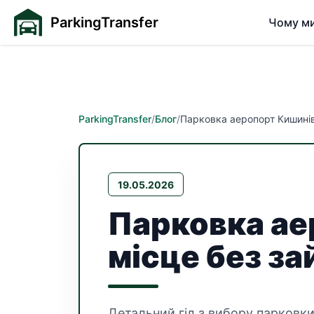
ParkingTransfer
Чому м
ParkingTransfer
/
Блог
/
Парковка аеропорт Кишинів:
19.05.2026
Парковка ае
місце без за
Детальний гід з вибору парковки