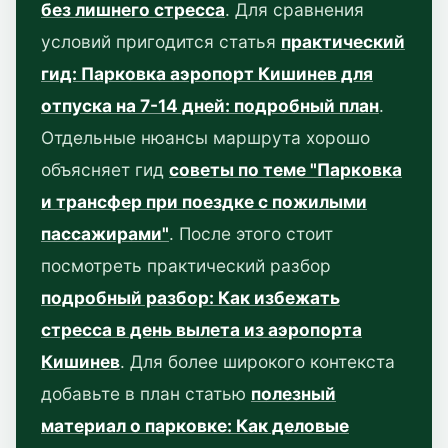
без лишнего стресса
. Для сравнения
условий пригодится статья
практический
гид: Парковка аэропорт Кишинев для
отпуска на 7-14 дней: подробный план
.
Отдельные нюансы маршрута хорошо
объясняет гид
советы по теме "Парковка
и трансфер при поездке с пожилыми
пассажирами"
. После этого стоит
посмотреть практический разбор
подробный разбор: Как избежать
стресса в день вылета из аэропорта
Кишинев
. Для более широкого контекста
добавьте в план статью
полезный
материал о парковке: Как деловые