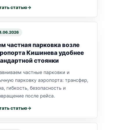
тать статью
4.06.2026
м частная парковка возле
эропорта Кишинева удобнее
андартной стоянки
авниваем частные парковки и
ычную парковку аэропорта: трансфер,
на, гибкость, безопасность и
звращение после рейса.
тать статью