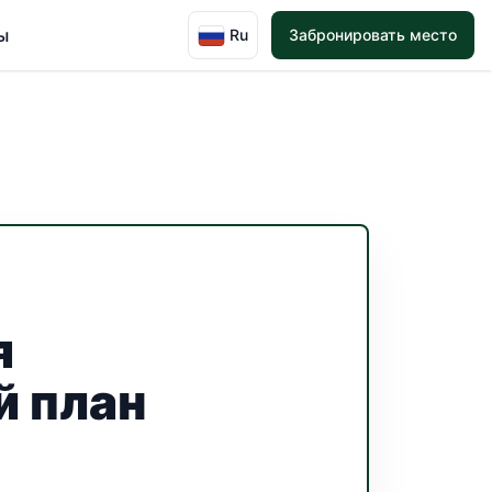
ы
Ru
Забронировать место
я
й план