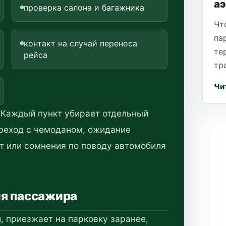
а
проверка салона и багажника
Чт
па
контакт на случай переноса
те
рейса
тр
Чи
. Каждый пункт убирает отдельный
ереход с чемоданом, ожидание
т или сомнения по поводу автомобиля
ля пассажира
, приезжает на парковку заранее,