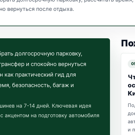
но вернуться после отдыха.
По
брать долгосрочную парковку,
 трансфер и спокойно вернуться
0
н как практический гид для
Чт
ос
емя, безопасность, багаж и
К
По
инев на 7-14 дней. Ключевая идея
до
 с акцентом на подготовку автомобиля
ав
и 