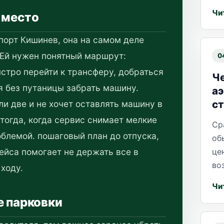
Чи
 место
порт Кишинев, она на самом деле
 Ей нужен понятный маршрут:
0
ыстро перейти к трансферу, добраться
Че
я без путаницы забрать машину.
а
ст
ли две и не хочет оставлять машину в
тогда, когда сервис снимает мелкие
Ср
облемой. пошаговый план до отпуска,
об
це
рейса помогает не держать все в
во
 ходу.
Чи
е парковки