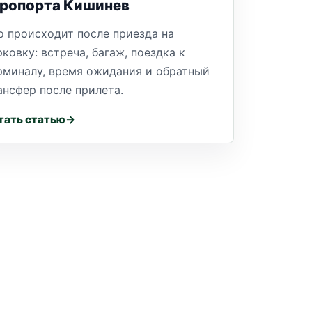
эропорта Кишинев
о происходит после приезда на
рковку: встреча, багаж, поездка к
рминалу, время ожидания и обратный
ансфер после прилета.
тать статью