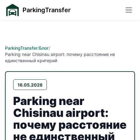
ParkingTransfer
Откр
ParkingTransfer
/
Блог
/
Parking near Chisinau airport: почему расстояние не
единственный критерий
16.05.2026
Parking near
Chisinau airport:
почему расстояние
не единственный