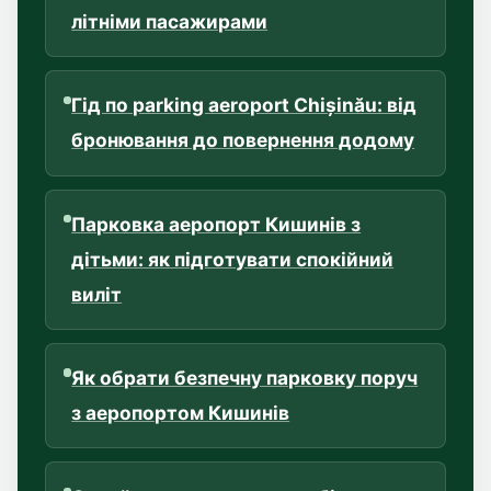
літніми пасажирами
Гід по parking aeroport Chișinău: від
бронювання до повернення додому
Парковка аеропорт Кишинів з
дітьми: як підготувати спокійний
виліт
Як обрати безпечну парковку поруч
з аеропортом Кишинів