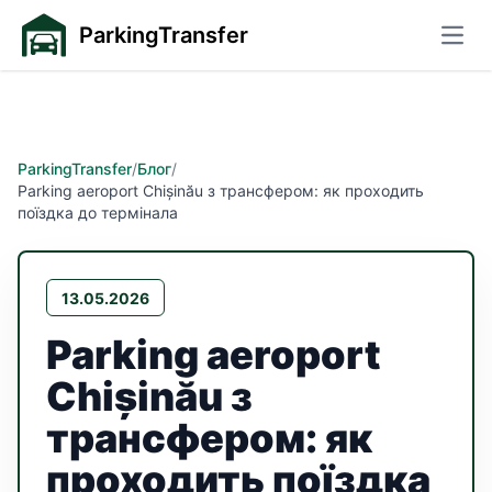
ParkingTransfer
Відк
ParkingTransfer
/
Блог
/
Parking aeroport Chișinău з трансфером: як проходить
поїздка до термінала
13.05.2026
Parking aeroport
Chișinău з
трансфером: як
проходить поїздка