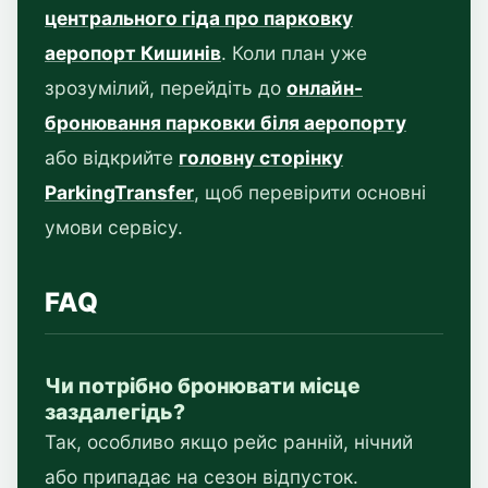
центрального гіда про парковку
аеропорт Кишинів
. Коли план уже
зрозумілий, перейдіть до
онлайн-
бронювання парковки біля аеропорту
або відкрийте
головну сторінку
ParkingTransfer
, щоб перевірити основні
умови сервісу.
FAQ
Чи потрібно бронювати місце
заздалегідь?
Так, особливо якщо рейс ранній, нічний
або припадає на сезон відпусток.