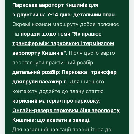
Парковка аеропорт Кишинів для
відпустки на 7-14 днів: детальний план
.
Окремі нюанси маршруту добре пояснює
гід
поради щодо теми "Як працює
трансфер між парковкою і терміналом
аеропорту Кишинів"
. Після цього варто
переглянути практичний розбір
детальний розбір: Парковка і трансфер
для групи пасажирів
. Для ширшого
контексту додайте до плану статтю
корисний матеріал про парковку:
Онлайн-резерв парковки біля аеропорту
Кишинів: що вказати в заявці
.
Для загальної навігації поверніться до