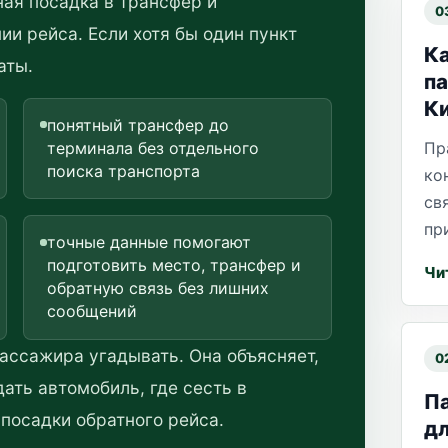
ная посадка в трансфер и
0
и рейса. Если хотя бы один пункт
Ка
аты.
па
К
понятный трансфер до
терминала без отдельного
Пр
поиска транспорта
ко
св
пр
точные данные помогают
подготовить место, трансфер и
Чи
обратную связь без лишних
сообщений
ассажира угадывать. Она объясняет,
0
дать автомобиль, где сесть в
П
 посадки обратного рейса.
дл