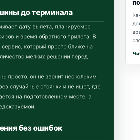
п
шины до терминала
Ка
до
зывает дату вылета, планируемое
вр
иров и время обратного прилета. В
сп
 сервис, который просто ближе на
Чи
количество мелких решений перед
ь просто: он не звонит нескольким
ез случайные стоянки и не ищет, где
ается на подготовленном месте, а
редсказуемой.
ения без ошибок