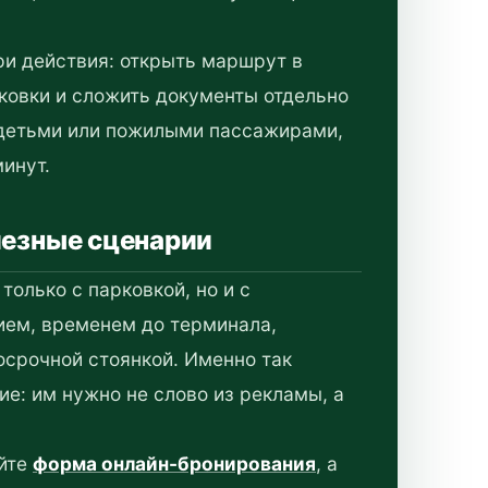
ри действия: открыть маршрут в
рковки и сложить документы отдельно
с детьми или пожилыми пассажирами,
инут.
лезные сценарии
только с парковкой, но и с
ием, временем до терминала,
осрочной стоянкой. Именно так
е: им нужно не слово из рекламы, а
йте
форма онлайн-бронирования
, а