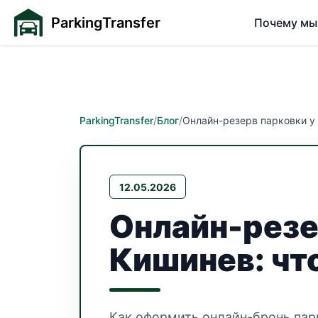
ParkingTransfer
Почему мы
ParkingTransfer
/
Блог
/
Онлайн-резерв парковки у 
12.05.2026
Онлайн-резе
Кишинев: что
Как оформить онлайн-бронь парк