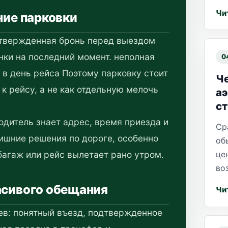
Чи
ние парковки
дтвержденная бронь перед выездом
янки на последний момент. неполная
0
 в день рейса Поэтому парковку стоит
Че
к рейсу, а не как отдельную мелочь
а
ст
одитель знает адрес, время приезда и
Ср
ишние решения по дороге, особенно
об
це
багаж или рейс вылетает рано утром.
во
асивого обещания
Чи
ев: понятный въезд, подтвержденное