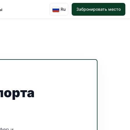
ы
Ru
Забронировать место
порта
фер и