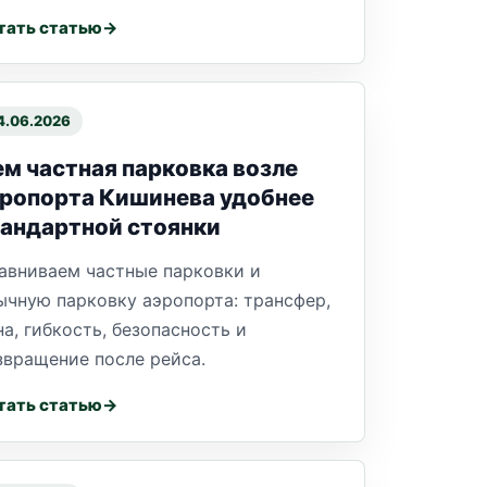
тать статью
4.06.2026
м частная парковка возле
эропорта Кишинева удобнее
андартной стоянки
авниваем частные парковки и
ычную парковку аэропорта: трансфер,
на, гибкость, безопасность и
звращение после рейса.
тать статью