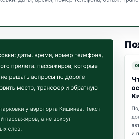
По
овки: даты, время, номер телефона,
ного прилета. пассажиров, которые
0
и не решать вопросы по дороге
Чт
ос
овить место, трансфер и обратную
К
По
парковки у аэропорта Кишинев. Текст
до
й пассажиров, а не вокруг
ав
ых слов.
и 