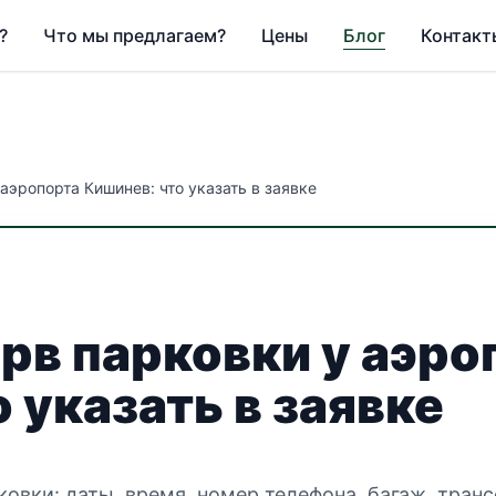
?
Что мы предлагаем?
Цены
Блог
Контакт
аэропорта Кишинев: что указать в заявке
рв парковки у аэро
 указать в заявке
овки: даты, время, номер телефона, багаж, транс