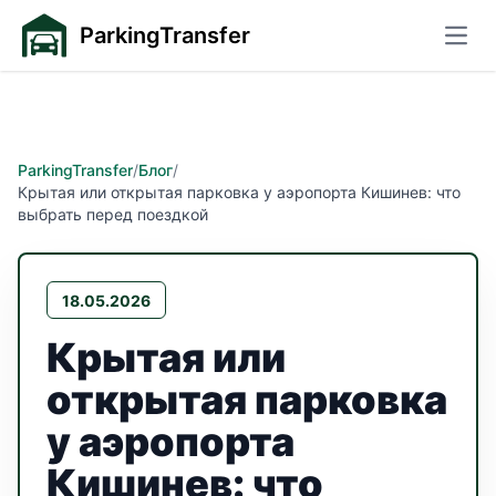
ParkingTransfer
Откр
ParkingTransfer
/
Блог
/
Крытая или открытая парковка у аэропорта Кишинев: что
выбрать перед поездкой
18.05.2026
Крытая или
открытая парковка
у аэропорта
Кишинев: что