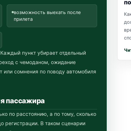
п
возможность выехать после
Ка
прилета
до
вр
сп
Чи
. Каждый пункт убирает отдельный
ереход с чемоданом, ожидание
т или сомнения по поводу автомобиля
ля пассажира
ко по расстоянию, а по тому, сколько
до регистрации. В таком сценарии