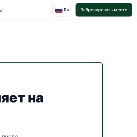
ы
Ru
Забронировать место
яет на
 после