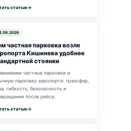
тать статью
4.06.2026
м частная парковка возле
эропорта Кишинева удобнее
андартной стоянки
авниваем частные парковки и
ычную парковку аэропорта: трансфер,
на, гибкость, безопасность и
звращение после рейса.
тать статью