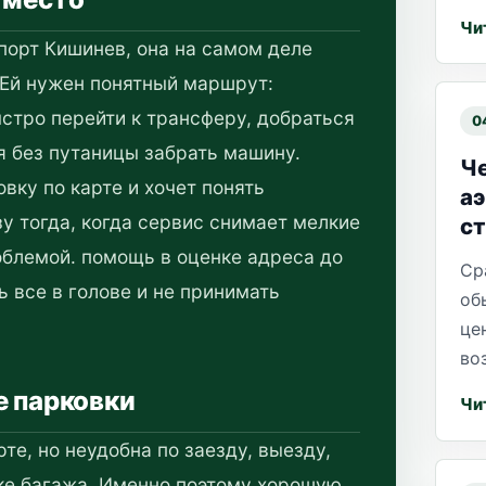
Чи
порт Кишинев, она на самом деле
 Ей нужен понятный маршрут:
ыстро перейти к трансферу, добраться
0
я без путаницы забрать машину.
Че
вку по карте и хочет понять
а
у тогда, когда сервис снимает мелкие
ст
роблемой. помощь в оценке адреса до
Ср
 все в голове и не принимать
об
це
во
е парковки
Чи
те, но неудобна по заезду, выезду,
ке багажа. Именно поэтому хорошую