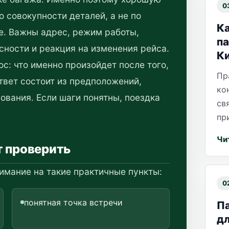
0
о совокупности деталей, а не по
Ка
е. Важны адрес, режим работы,
па
асности и реакция на изменения рейса.
К
с: что именно произойдет после того,
Пр
ответ состоит из предположений,
ко
ования. Если шаги понятны, поездка
св
пр
Чи
т проверить
имание на такие практичные пункты:
0
понятная точка встречи
П
дл