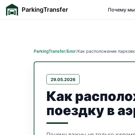
ParkingTransfer
Почему мы
ParkingTransfer
/
Блог
/
Как расположение парковк
29.05.2026
Как располо
поездку в а
Почему важны не только километ