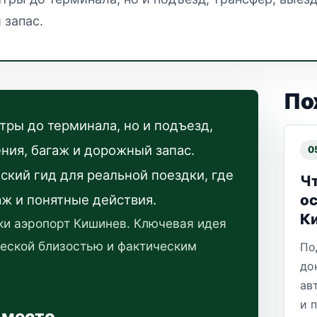
 запас.
По
ры до терминала, но и подъезд,
ния, багаж и дорожный запас.
0
ский гид для реальной поездки, где
Чт
ос
аж и понятные действия.
К
и аэропорт Кишинев. Ключевая идея
ческой близостью и фактическим
По
до
ав
и 
 место