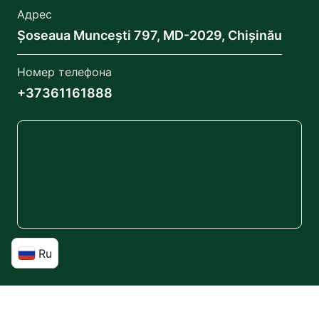
Адрес
Șoseaua Muncești 797, MD-2029, Chișinău
Номер телефона
+37361161888
Ru
ParkingTransfer