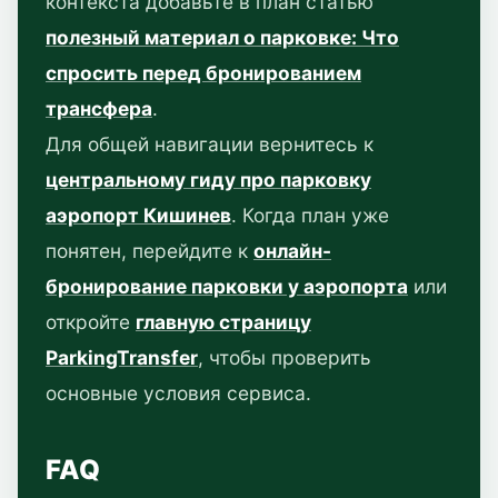
контекста добавьте в план статью
полезный материал о парковке: Что
спросить перед бронированием
трансфера
.
Для общей навигации вернитесь к
центральному гиду про парковку
аэропорт Кишинев
. Когда план уже
понятен, перейдите к
онлайн-
бронирование парковки у аэропорта
или
откройте
главную страницу
ParkingTransfer
, чтобы проверить
основные условия сервиса.
FAQ