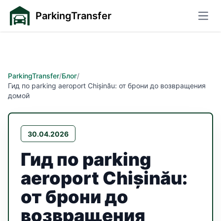
ParkingTransfer
Откр
ParkingTransfer
/
Блог
/
Гид по parking aeroport Chișinău: от брони до возвращения
домой
30.04.2026
Гид по parking
aeroport Chișinău:
от брони до
возвращения