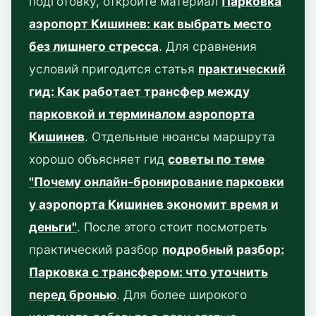
подготовку, откройте материал
Парковка
аэропорт Кишинев: как выбрать место
без лишнего стресса
. Для сравнения
условий пригодится статья
практический
гид: Как работает трансфер между
парковкой и терминалом аэропорта
Кишинев
. Отдельные нюансы маршрута
хорошо объясняет гид
советы по теме
"Почему онлайн-бронирование парковки
у аэропорта Кишинев экономит время и
деньги"
. После этого стоит посмотреть
практический разбор
подробный разбор:
Парковка с трансфером: что уточнить
перед бронью
. Для более широкого