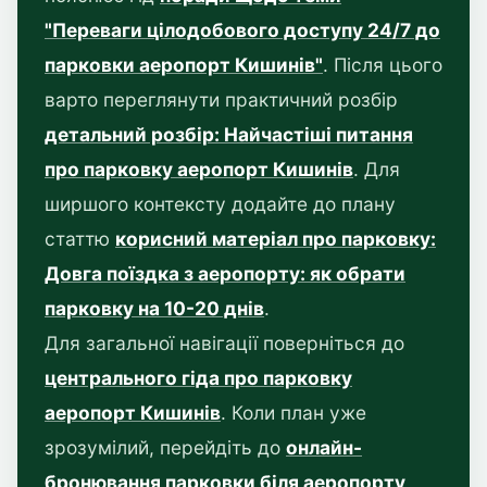
"Переваги цілодобового доступу 24/7 до
парковки аеропорт Кишинів"
. Після цього
варто переглянути практичний розбір
детальний розбір: Найчастіші питання
про парковку аеропорт Кишинів
. Для
ширшого контексту додайте до плану
статтю
корисний матеріал про парковку:
Довга поїздка з аеропорту: як обрати
парковку на 10-20 днів
.
Для загальної навігації поверніться до
центрального гіда про парковку
аеропорт Кишинів
. Коли план уже
зрозумілий, перейдіть до
онлайн-
бронювання парковки біля аеропорту