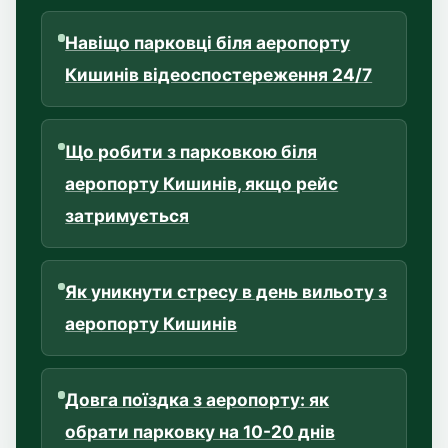
Навіщо парковці біля аеропорту
Кишинів відеоспостереження 24/7
Що робити з парковкою біля
аеропорту Кишинів, якщо рейс
затримується
Як уникнути стресу в день вильоту з
аеропорту Кишинів
Довга поїздка з аеропорту: як
обрати парковку на 10-20 днів