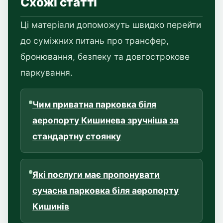
Схожі статті
Ці матеріали допоможуть швидко перейти
до суміжних питань про трансфер,
бронювання, безпеку та довгострокове
паркування.
Чим приватна парковка біля
аеропорту Кишинева зручніша за
стандартну стоянку
Які послуги має пропонувати
сучасна парковка біля аеропорту
Кишинів