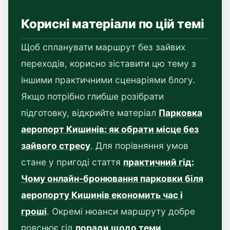
Корисні матеріали по цій темі
Щоб спланувати маршрут без зайвих
переходів, корисно зіставити цю тему з
іншими практичними сценаріями блогу.
Якщо потрібно глибше розібрати
підготовку, відкрийте матеріал
Парковка
аеропорт Кишинів: як обрати місце без
зайвого стресу
. Для порівняння умов
стане у пригоді стаття
практичний гід:
Чому онлайн-бронювання парковки біля
аеропорту Кишинів економить час і
гроші
. Окремі нюанси маршруту добре
пояснює гід
поради щодо теми