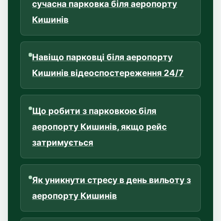
сучасна парковка біля аеропорту
Кишинів
Навіщо парковці біля аеропорту
Кишинів відеоспостереження 24/7
Що робити з парковкою біля
аеропорту Кишинів, якщо рейс
затримується
Як уникнути стресу в день вильоту з
аеропорту Кишинів