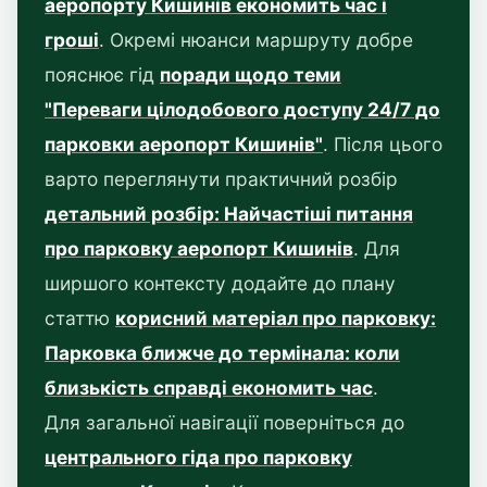
аеропорту Кишинів економить час і
гроші
. Окремі нюанси маршруту добре
пояснює гід
поради щодо теми
"Переваги цілодобового доступу 24/7 до
парковки аеропорт Кишинів"
. Після цього
варто переглянути практичний розбір
детальний розбір: Найчастіші питання
про парковку аеропорт Кишинів
. Для
ширшого контексту додайте до плану
статтю
корисний матеріал про парковку:
Парковка ближче до термінала: коли
близькість справді економить час
.
Для загальної навігації поверніться до
центрального гіда про парковку