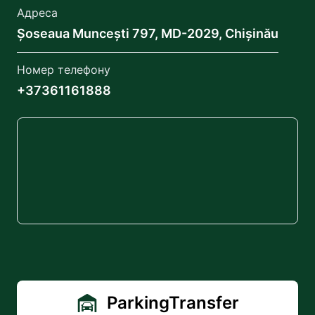
Адреса
Șoseaua Muncești 797, MD-2029, Chișinău
Номер телефону
+37361161888
ParkingTransfer