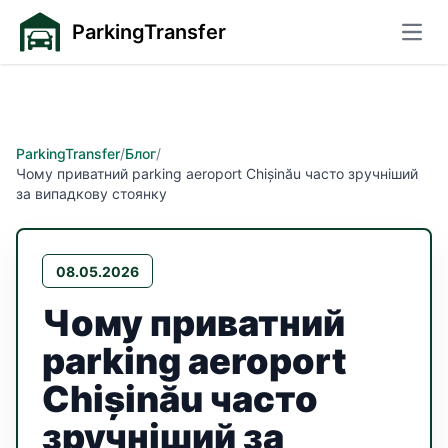
ParkingTransfer
Відк
ParkingTransfer
/
Блог
/
Чому приватний parking aeroport Chișinău часто зручніший
за випадкову стоянку
08.05.2026
Чому приватний
parking aeroport
Chișinău часто
зручніший за