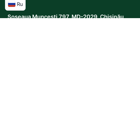
Ru
Адрес
Șoseaua Muncești 797, MD-2029, Chișinău
Номер телефона
+37361161888
ParkingTransfer