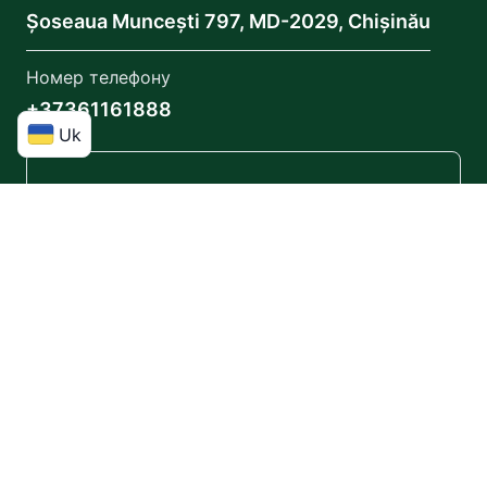
Șoseaua Muncești 797, MD-2029, Chișinău
Номер телефону
+37361161888
Uk
ParkingTransfer