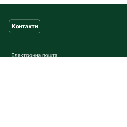
Контакти
Електронна пошта
booking@parkingtransfer.md
Адреса
Șoseaua Muncești 797, MD-2029, Chișinău
Номер телефону
+37361161888