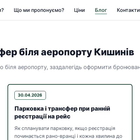
и?
Що ми пропонуємо?
Ціни
Блог
Контакти
—
сфер біля аеропорту Кишинів
о біля аеропорту, заздалегідь оформити бронюванн
30.04.2026
Парковка і трансфер при ранній
реєстрації на рейс
Як спланувати парковку, якщо реєстрація
починається рано-вранці і кожна хвилина до